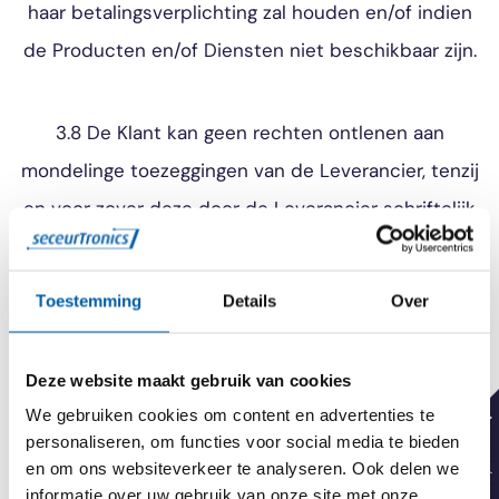
haar betalingsverplichting zal houden en/of indien
de Producten en/of Diensten niet beschikbaar zijn.
3.8 De Klant kan geen rechten ontlenen aan
mondelinge toezeggingen van de Leverancier, tenzij
en voor zover deze door de Leverancier schriftelijk
zijn bevestigd.
Toestemming
Details
Over
Artikel 4 – Uitvoering van de Overeenkomst en
levertijden
Deze website maakt gebruik van cookies
We gebruiken cookies om content en advertenties te
personaliseren, om functies voor social media te bieden
4.1 De Leverancier voert de Overeenkomst uit op
en om ons websiteverkeer te analyseren. Ook delen we
basis van een inspanningsverplichting, naar zijn
informatie over uw gebruik van onze site met onze