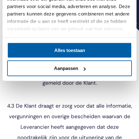
partners voor social media, adverteren en analyse. Deze
beste inzicht en vermogen en overeenkomstig de
partners kunnen deze gegevens combineren met andere
daarvoor geldende wettelijke voorschriften.
informatie die u aan ze heeft verstrekt of die ze hebben
verzameld op basis van uw gebruik van hun services.
4.2 Eisen die door de Klant aan de te leveren zaken
Alles toestaan
worden gesteld en welke afwijken van de normale
eisen, dienen voor het sluiten van de
Aanpassen
Overeenkomst aan de Leverancier te worden
gemeld door de Klant.
4.3 De Klant draagt er zorg voor dat alle informatie,
vergunningen en overige bescheiden waarvan de
Leverancier heeft aangegeven dat deze
noodzakelijk zijn voor de uitvoering van de